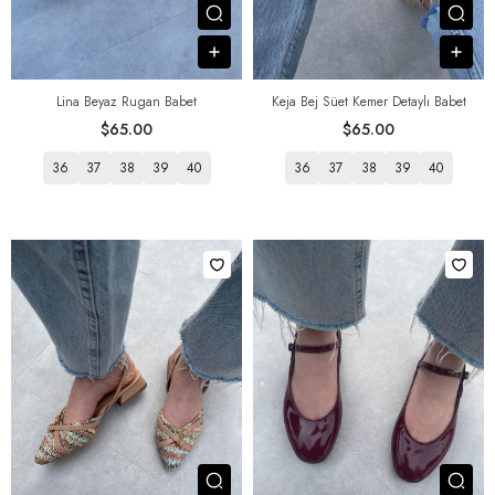
Посмотреть товар
Пос
В корзину
В к
Lina Beyaz Rugan Babet
Keja Bej Süet Kemer Detaylı Babet
$65.00
$65.00
36
37
38
39
40
36
37
38
39
40
Посмотреть товар
Пос