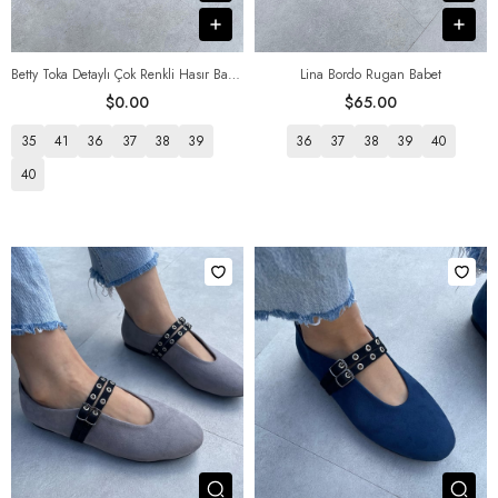
В корзину
В к
Betty Toka Detaylı Çok Renkli Hasır Babet
Lina Bordo Rugan Babet
$0.00
$65.00
35
41
36
37
38
39
36
37
38
39
40
40
Посмотреть товар
Пос