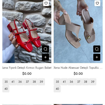
Посмотреть товар
Пос
В корзину
В к
Lena Fiyonk Detaylı Kırmızı Rugan Babet
Xena Nude Aksesuar Detaylı Topuklu Ayakkabı
$0.00
$0.00
35
41
36
37
38
39
35
41
36
37
38
39
40
40