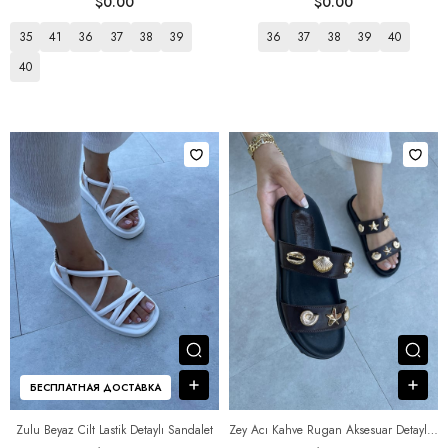
$0.00
$0.00
35
41
36
37
38
39
36
37
38
39
40
40
Посмотреть товар
Пос
В корзину
В к
БЕСПЛАТНАЯ ДОСТАВКА
Zulu Beyaz Cilt Lastik Detaylı Sandalet
Zey Acı Kahve Rugan Aksesuar Detaylı Terlik