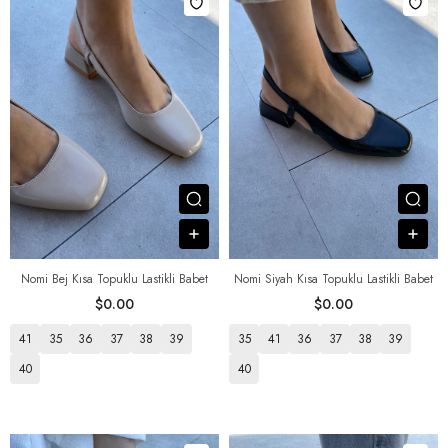
Посмотреть товар
Пос
В корзину
В к
Nomi Bej Kısa Topuklu Lastikli Babet
Nomi Siyah Kısa Topuklu Lastikli Babet
$0.00
$0.00
41
35
36
37
38
39
35
41
36
37
38
39
40
40