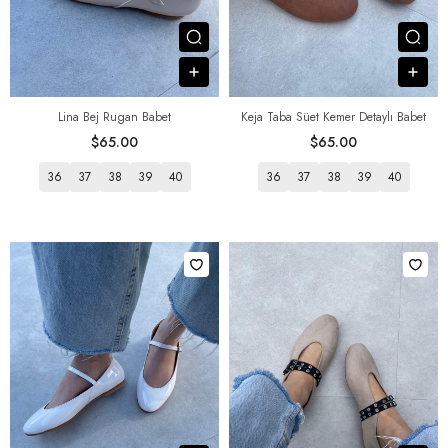
Посмотреть товар
Пос
В корзину
В к
Lina Bej Rugan Babet
Keja Taba Süet Kemer Detaylı Babet
$65.00
$65.00
36
37
38
39
40
36
37
38
39
40