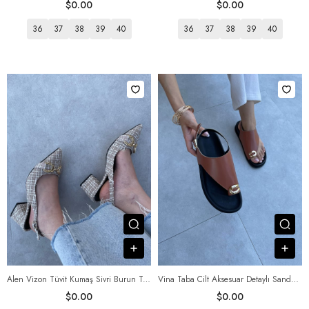
$0.00
$0.00
36
37
38
39
40
36
37
38
39
40
Посмотреть товар
Пос
В корзину
В к
Alen Vizon Tüvit Kumaş Sivri Burun Toka Detaylı Kadın Ayakkabısı
Vina Taba Cilt Aksesuar Detaylı Sandalet
$0.00
$0.00