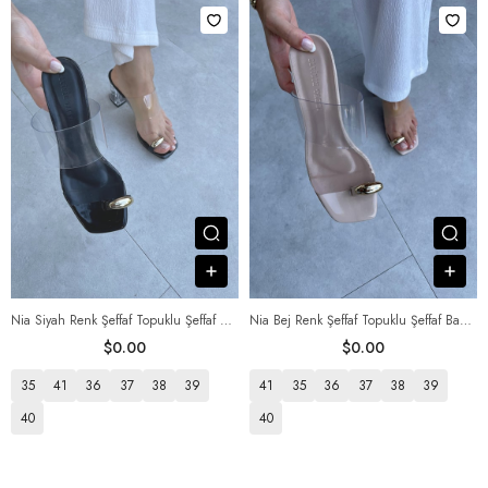
Посмотреть товар
Пос
В корзину
В к
Nia Siyah Renk Şeffaf Topuklu Şeffaf Bantlı Terlik
Nia Bej Renk Şeffaf Topuklu Şeffaf Bantlı Terlik
$0.00
$0.00
35
41
36
37
38
39
41
35
36
37
38
39
40
40