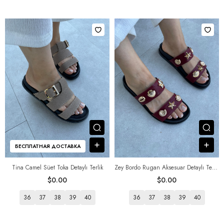
Посмотреть товар
Пос
В корзину
В к
БЕСПЛАТНАЯ ДОСТАВКА
Tina Camel Süet Toka Detaylı Terlik
Zey Bordo Rugan Aksesuar Detaylı Terlik
$0.00
$0.00
36
37
38
39
40
36
37
38
39
40