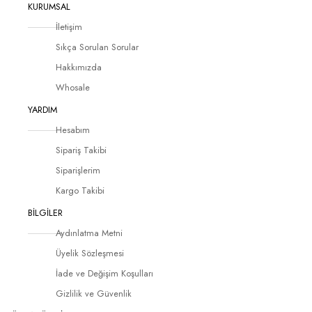
KURUMSAL
İletişim
Sıkça Sorulan Sorular
Hakkımızda
Whosale
YARDIM
Hesabım
Sipariş Takibi
Siparişlerim
Kargo Takibi
BİLGİLER
Aydınlatma Metni
Üyelik Sözleşmesi
İade ve Değişim Koşulları
Gizlilik ve Güvenlik