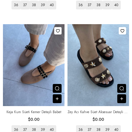
36
37
38
39
40
36
37
38
39
40
Посмотреть товар
Пос
В корзину
В к
Keja Kum Süeti Kemer Detaylı Babet
Zey Acı Kahve Süet Aksesuar Detaylı Terlik
$0.00
$0.00
36
37
38
39
40
36
37
38
39
40