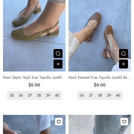
Посмотреть товар
Пос
В корзину
В к
Nomi Zeytin Yeşili Kısa Topuklu Lastikli Babet
Nomi Karamel Kısa Topuklu Lastikli Babet
$0.00
$0.00
35
36
37
38
39
40
36
37
38
39
40