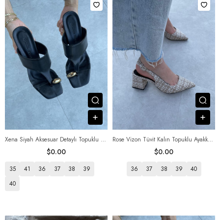
Посмотреть товар
Пос
В корзину
В к
Xena Siyah Aksesuar Detaylı Topuklu Ayakkabı
Rose Vizon Tüvit Kalın Topuklu Ayakkabı
$0.00
$0.00
35
41
36
37
38
39
36
37
38
39
40
40