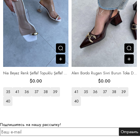
Посмотреть товар
Пос
В корзину
В к
Nia Beyaz Renk Şeffaf Topuklu Şeffaf Bantlı Terlik
Alen Bordo Rugan Sivri Burun Toka Detaylı Kadın Ayakkabısı
$0.00
$0.00
35
41
36
37
38
39
41
35
36
37
38
39
40
40
Подпишитесь на нашу рассылку!
Отправить