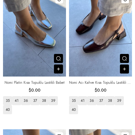
Посмотреть товар
Пос
В корзину
В к
Nomi Platin Kısa Topuklu Lastikli Babet
Nomi Acı Kahve Kısa Topuklu Lastikli Babet
$0.00
$0.00
35
41
36
37
38
39
35
41
36
37
38
39
40
40