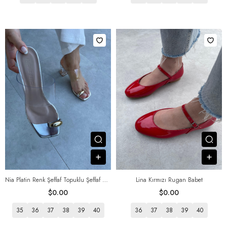
Посмотреть товар
Пос
В корзину
В к
Nia Platin Renk Şeffaf Topuklu Şeffaf Bantlı Terlik
Lina Kırmızı Rugan Babet
$0.00
$0.00
35
36
37
38
39
40
36
37
38
39
40