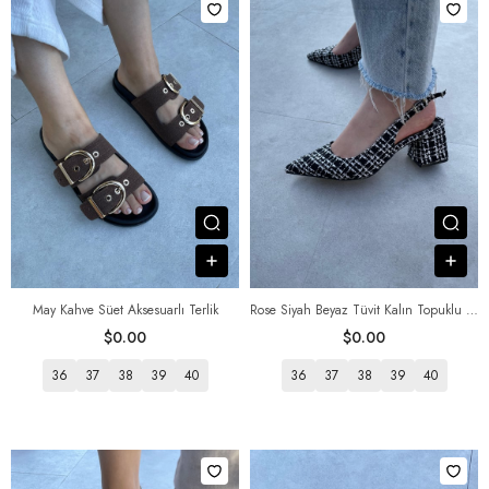
Посмотреть товар
Пос
В корзину
В к
May Kahve Süet Aksesuarlı Terlik
Rose Siyah Beyaz Tüvit Kalın Topuklu Ayakkabı
$0.00
$0.00
36
37
38
39
40
36
37
38
39
40