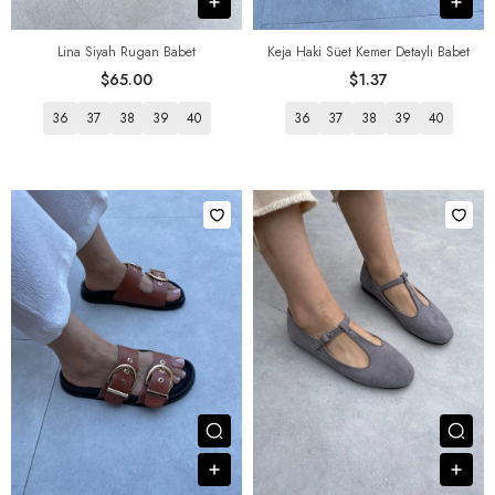
В корзину
В к
Lina Siyah Rugan Babet
Keja Haki Süet Kemer Detaylı Babet
$65.00
$1.37
36
37
38
39
40
36
37
38
39
40
Посмотреть товар
Пос
В корзину
В к