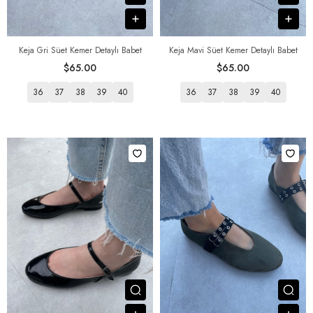
В корзину
В к
Keja Gri Süet Kemer Detaylı Babet
Keja Mavi Süet Kemer Detaylı Babet
$65.00
$65.00
36
37
38
39
40
36
37
38
39
40
Посмотреть товар
Пос