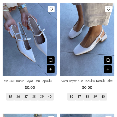
Посмотреть товар
Пос
В корзину
В к
Lexa Sivri Burun Beyaz Deri Topuklu Ayakkabı
Nomi Beyaz Kısa Topuklu Lastikli Babet
$0.00
$0.00
35
36
37
38
39
40
36
37
38
39
40