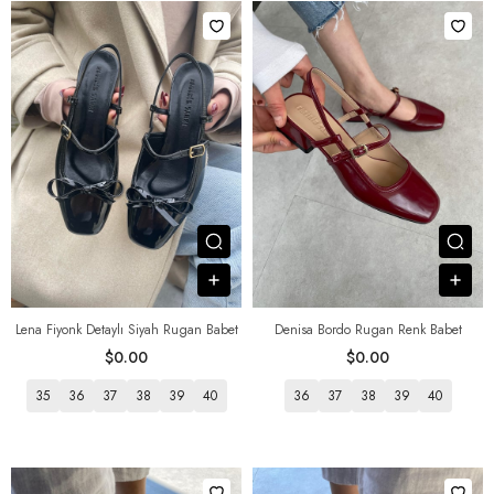
Посмотреть товар
Пос
В корзину
В к
Lena Fiyonk Detaylı Siyah Rugan Babet
Denisa Bordo Rugan Renk Babet
$0.00
$0.00
35
36
37
38
39
40
36
37
38
39
40