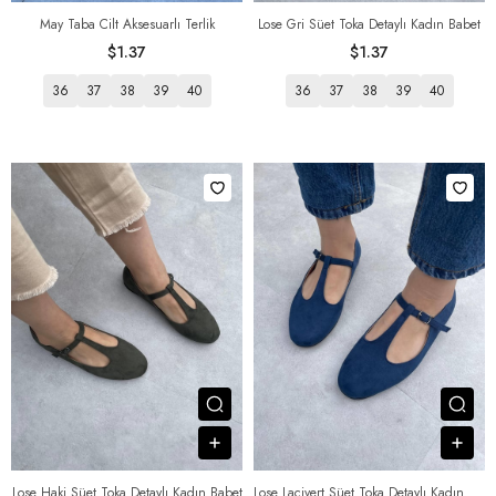
May Taba Cilt Aksesuarlı Terlik
Lose Gri Süet Toka Detaylı Kadın Babet
$1.37
$1.37
36
37
38
39
40
36
37
38
39
40
Посмотреть товар
Пос
В корзину
В к
Lose Haki Süet Toka Detaylı Kadın Babet
Lose Lacivert Süet Toka Detaylı Kadın Babet