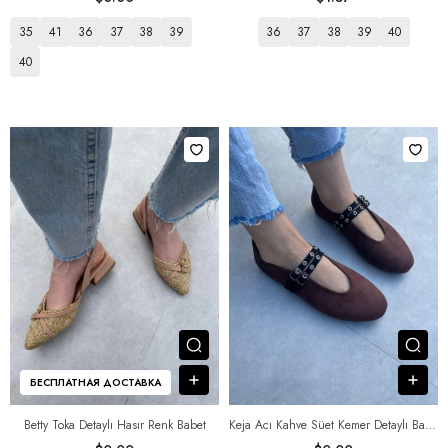
35
41
36
37
38
39
36
37
38
39
40
40
Посмотреть товар
Пос
В корзину
В к
БЕСПЛАТНАЯ ДОСТАВКА
Betty Toka Detaylı Hasır Renk Babet
Keja Acı Kahve Süet Kemer Detaylı Babet