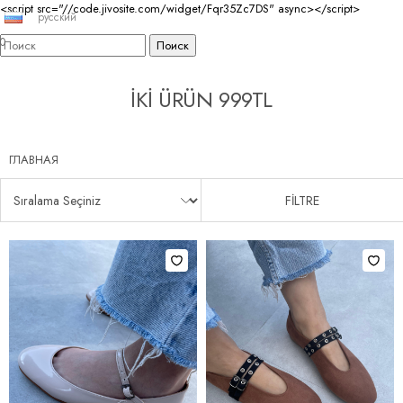
<script src="//code.jivosite.com/widget/Fqr35Zc7DS" async></script>
русский
0
İKİ ÜRÜN 999TL
ГЛАВНАЯ
FİLTRE