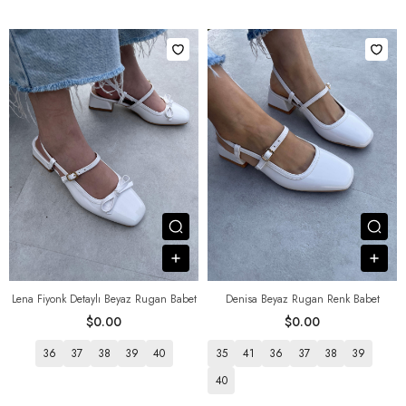
Посмотреть товар
Пос
В корзину
В к
Lena Fiyonk Detaylı Beyaz Rugan Babet
Denisa Beyaz Rugan Renk Babet
$0.00
$0.00
36
37
38
39
40
35
41
36
37
38
39
40