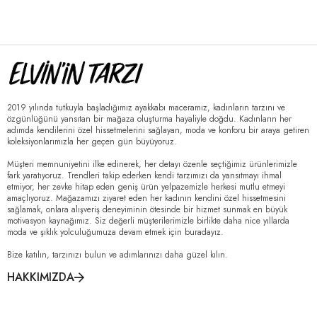
2019 yılında tutkuyla başladığımız ayakkabı maceramız, kadınların tarzını ve
özgünlüğünü yansıtan bir mağaza oluşturma hayaliyle doğdu. Kadınların her
adımda kendilerini özel hissetmelerini sağlayan, moda ve konforu bir araya getiren
koleksiyonlarımızla her geçen gün büyüyoruz.
Müşteri memnuniyetini ilke edinerek, her detayı özenle seçtiğimiz ürünlerimizle
fark yaratıyoruz. Trendleri takip ederken kendi tarzımızı da yansıtmayı ihmal
etmiyor, her zevke hitap eden geniş ürün yelpazemizle herkesi mutlu etmeyi
amaçlıyoruz. Mağazamızı ziyaret eden her kadının kendini özel hissetmesini
sağlamak, onlara alışveriş deneyiminin ötesinde bir hizmet sunmak en büyük
motivasyon kaynağımız. Siz değerli müşterilerimizle birlikte daha nice yıllarda
moda ve şıklık yolculuğumuza devam etmek için buradayız.
Bize katılın, tarzınızı bulun ve adımlarınızı daha güzel kılın.
HAKKIMIZDA