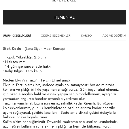
ÜRÜN ÖZELLIKLERI
ÖDEME SEÇENEKLERI
KARGO
İADE VE DEĞİŞİM
Stok Kodu
(Lexa-Siyah Hasır Kumaş)
• Topuk Yüksekliği: 2.5 cm
• Hızlı teslimat
• 14 gün içerisinde iade hakkı
• Kalıp Bilgisi: Tam kalıp
Neden Elvin'in Tarzı'nı Tercih Etmelisiniz?
Elvin'in Tarzı olarak biz, sadece ayakkabı satmıyoruz; her adımınızda
konforu ve şıklığı birlikte yaşamanızı sağlıyoruz. Gün boyu rahat etmeniz
için özenle seçilen hafif ve esnek yapıya sahip modellerimiz, ayağınızı
yormadan özgürce hareket etmenize yardımcı olur.
Tarzınızı yansıtmak bizim için en az rahatlık kadar önemli. Bu yüzden
koleksiyonlarımız, günlük kombinlerden özel anlarınıza kadar her stile
uyum sağlayacak şekilde tasarlanır. Sade ama dikkat çekici detaylarla
farkınızı ortaya koyabilirsiniz.
Kalite bizim önceliğimizdir. Dayanıklı malzemelerle üretilen ürünlerimiz,
uzun süreli kullanım sunarak hem şıklığınızı hem de bütçenizi korur.