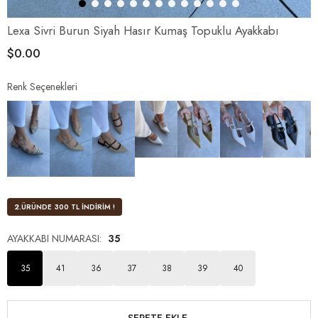
Lexa Sivri Burun Siyah Hasır Kumaş Topuklu Ayakkabı
$0.00
Renk Seçenekleri
2.ÜRÜNDE 300 TL İNDİRİM !
AYAKKABI NUMARASI
:
35
35
41
36
37
38
39
40