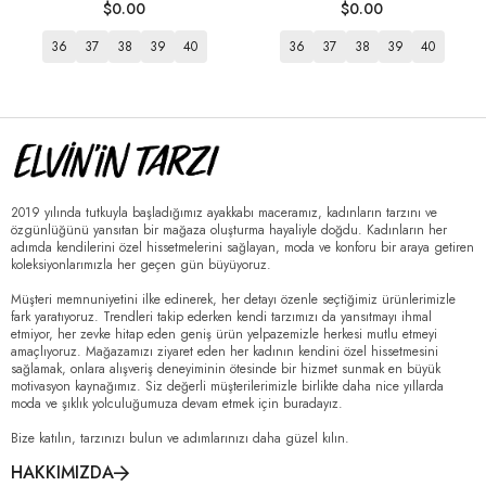
$0.00
$0.00
36
37
38
39
40
36
37
38
39
40
2019 yılında tutkuyla başladığımız ayakkabı maceramız, kadınların tarzını ve
özgünlüğünü yansıtan bir mağaza oluşturma hayaliyle doğdu. Kadınların her
adımda kendilerini özel hissetmelerini sağlayan, moda ve konforu bir araya getiren
koleksiyonlarımızla her geçen gün büyüyoruz.
Müşteri memnuniyetini ilke edinerek, her detayı özenle seçtiğimiz ürünlerimizle
fark yaratıyoruz. Trendleri takip ederken kendi tarzımızı da yansıtmayı ihmal
etmiyor, her zevke hitap eden geniş ürün yelpazemizle herkesi mutlu etmeyi
amaçlıyoruz. Mağazamızı ziyaret eden her kadının kendini özel hissetmesini
sağlamak, onlara alışveriş deneyiminin ötesinde bir hizmet sunmak en büyük
motivasyon kaynağımız. Siz değerli müşterilerimizle birlikte daha nice yıllarda
moda ve şıklık yolculuğumuza devam etmek için buradayız.
Bize katılın, tarzınızı bulun ve adımlarınızı daha güzel kılın.
HAKKIMIZDA