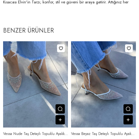
Kısacası Elvin'in Tarzı; konfor, stil ve güveni bir araya getirir. Attığınız her
adımda bunu hissedersiniz.
BENZER ÜRÜNLER
Ürünü İncele
Ürü
Sepete Ekle
Sep
Vessa Nude Taş Detaylı Topuklu Ayakkabı
Vessa Beyaz Taş Detaylı Topuklu Ayakkabı