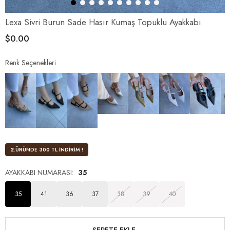
Lexa Sivri Burun Sade Hasır Kumaş Topuklu Ayakkabı
$0.00
Renk Seçenekleri
2.ÜRÜNDE 300 TL İNDİRİM !
AYAKKABI NUMARASI
:
35
35
41
36
37
38
39
40