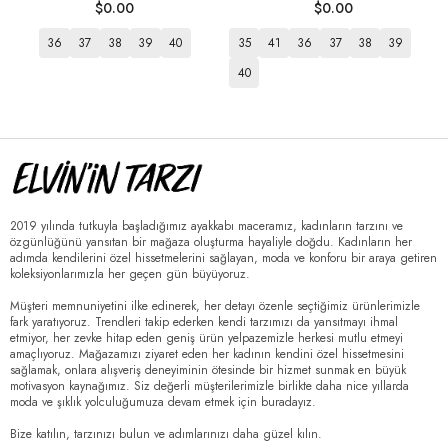
$0.00
$0.00
36
37
38
39
40
35
41
36
37
38
39
40
2019 yılında tutkuyla başladığımız ayakkabı maceramız, kadınların tarzını ve
özgünlüğünü yansıtan bir mağaza oluşturma hayaliyle doğdu. Kadınların her
adımda kendilerini özel hissetmelerini sağlayan, moda ve konforu bir araya getiren
koleksiyonlarımızla her geçen gün büyüyoruz.
Müşteri memnuniyetini ilke edinerek, her detayı özenle seçtiğimiz ürünlerimizle
fark yaratıyoruz. Trendleri takip ederken kendi tarzımızı da yansıtmayı ihmal
etmiyor, her zevke hitap eden geniş ürün yelpazemizle herkesi mutlu etmeyi
amaçlıyoruz. Mağazamızı ziyaret eden her kadının kendini özel hissetmesini
sağlamak, onlara alışveriş deneyiminin ötesinde bir hizmet sunmak en büyük
motivasyon kaynağımız. Siz değerli müşterilerimizle birlikte daha nice yıllarda
moda ve şıklık yolculuğumuza devam etmek için buradayız.
Bize katılın, tarzınızı bulun ve adımlarınızı daha güzel kılın.