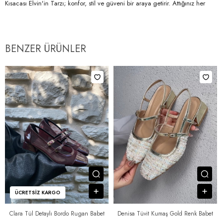
Kısacası Elvin'in Tarzı; konfor, stil ve güveni bir araya getirir. Attığınız her
adımda bunu hissedersiniz.
BENZER ÜRÜNLER
Ürünü İncele
Ürü
Sepete Ekle
Sep
ÜCRETSIZ KARGO
Clara Tül Detaylı Bordo Rugan Babet
Denisa Tüvit Kumaş Gold Renk Babet