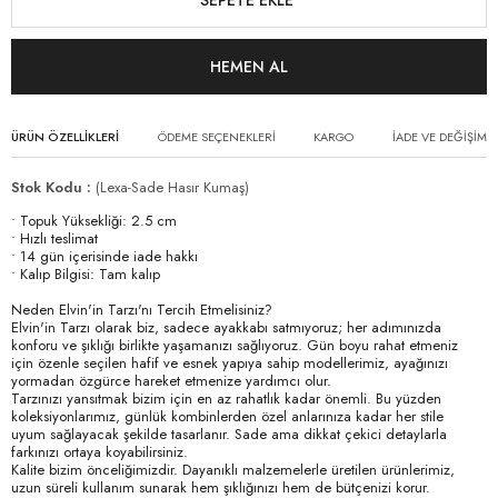
ÜRÜN ÖZELLIKLERI
ÖDEME SEÇENEKLERI
KARGO
İADE VE DEĞİŞİM
Stok Kodu
(Lexa-Sade Hasır Kumaş)
• Topuk Yüksekliği: 2.5 cm
• Hızlı teslimat
• 14 gün içerisinde iade hakkı
• Kalıp Bilgisi: Tam kalıp
Neden Elvin'in Tarzı'nı Tercih Etmelisiniz?
Elvin'in Tarzı olarak biz, sadece ayakkabı satmıyoruz; her adımınızda
konforu ve şıklığı birlikte yaşamanızı sağlıyoruz. Gün boyu rahat etmeniz
için özenle seçilen hafif ve esnek yapıya sahip modellerimiz, ayağınızı
yormadan özgürce hareket etmenize yardımcı olur.
Tarzınızı yansıtmak bizim için en az rahatlık kadar önemli. Bu yüzden
koleksiyonlarımız, günlük kombinlerden özel anlarınıza kadar her stile
uyum sağlayacak şekilde tasarlanır. Sade ama dikkat çekici detaylarla
farkınızı ortaya koyabilirsiniz.
Kalite bizim önceliğimizdir. Dayanıklı malzemelerle üretilen ürünlerimiz,
uzun süreli kullanım sunarak hem şıklığınızı hem de bütçenizi korur.