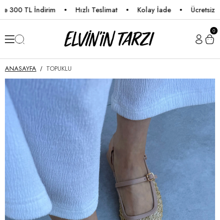
00 TL İndirim
Hızlı Teslimat
Kolay İade
Ücretsiz Karg
0
ANASAYFA
TOPUKLU