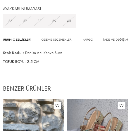
AYAKKABI NUMARASI
36
37
38
39
40
ÜRÜN ÖZELLIKLERI
ÖDEME SEÇENEKLERI
KARGO
İADE VE DEĞİŞİM
Stok Kodu
Denisa-Acı Kahve Süet
TOPUK BOYU: 2.5 CM
BENZER ÜRÜNLER