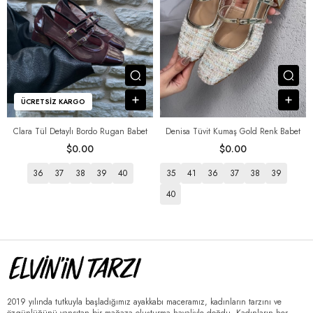
Ürünü İncele
Ürü
Sepete Ekle
Sep
ÜCRETSIZ KARGO
Clara Tül Detaylı Bordo Rugan Babet
Denisa Tüvit Kumaş Gold Renk Babet
$0.00
$0.00
36
37
38
39
40
35
41
36
37
38
39
40
2019 yılında tutkuyla başladığımız ayakkabı maceramız, kadınların tarzını ve