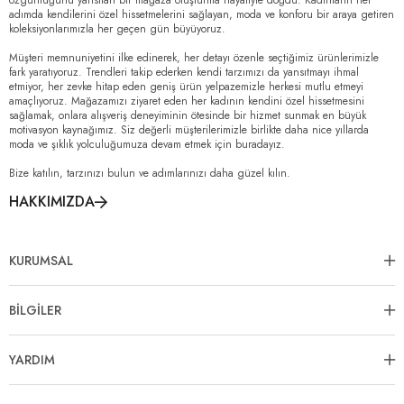
özgünlüğünü yansıtan bir mağaza oluşturma hayaliyle doğdu. Kadınların her
adımda kendilerini özel hissetmelerini sağlayan, moda ve konforu bir araya getiren
koleksiyonlarımızla her geçen gün büyüyoruz.
Müşteri memnuniyetini ilke edinerek, her detayı özenle seçtiğimiz ürünlerimizle
fark yaratıyoruz. Trendleri takip ederken kendi tarzımızı da yansıtmayı ihmal
etmiyor, her zevke hitap eden geniş ürün yelpazemizle herkesi mutlu etmeyi
amaçlıyoruz. Mağazamızı ziyaret eden her kadının kendini özel hissetmesini
sağlamak, onlara alışveriş deneyiminin ötesinde bir hizmet sunmak en büyük
motivasyon kaynağımız. Siz değerli müşterilerimizle birlikte daha nice yıllarda
moda ve şıklık yolculuğumuza devam etmek için buradayız.
Bize katılın, tarzınızı bulun ve adımlarınızı daha güzel kılın.
HAKKIMIZDA
KURUMSAL
BİLGİLER
YARDIM