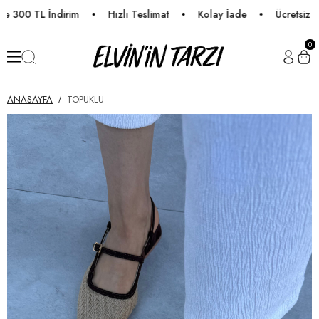
00 TL İndirim
Hızlı Teslimat
Kolay İade
Ücretsiz Karg
0
ANASAYFA
TOPUKLU