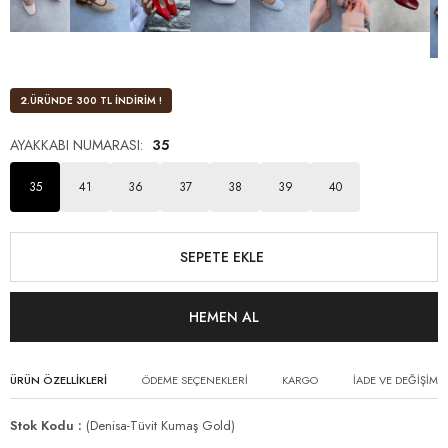
2.ÜRÜNDE 300 TL İNDİRİM !
AYAKKABI NUMARASI
:
35
35
41
36
37
38
39
40
ÜRÜN ÖZELLIKLERI
ÖDEME SEÇENEKLERI
KARGO
İADE VE DEĞİŞİM
Stok Kodu
(Denisa-Tüvit Kumaş Gold)