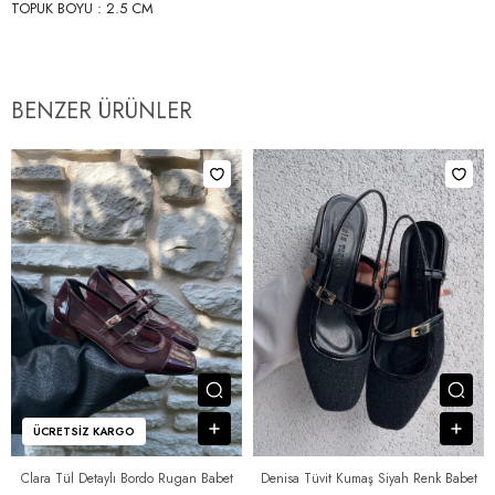
TOPUK BOYU : 2.5 CM
BENZER ÜRÜNLER
Ürünü İncele
Ürü
Sepete Ekle
Sep
ÜCRETSIZ KARGO
Clara Tül Detaylı Bordo Rugan Babet
Denisa Tüvit Kumaş Siyah Renk Babet