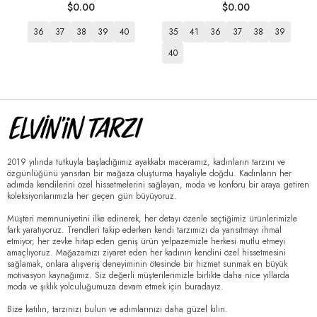
$0.00
$0.00
36
37
38
39
40
35
41
36
37
38
39
40
2019 yılında tutkuyla başladığımız ayakkabı maceramız, kadınların tarzını ve
özgünlüğünü yansıtan bir mağaza oluşturma hayaliyle doğdu. Kadınların her
adımda kendilerini özel hissetmelerini sağlayan, moda ve konforu bir araya getiren
koleksiyonlarımızla her geçen gün büyüyoruz.
Müşteri memnuniyetini ilke edinerek, her detayı özenle seçtiğimiz ürünlerimizle
fark yaratıyoruz. Trendleri takip ederken kendi tarzımızı da yansıtmayı ihmal
etmiyor, her zevke hitap eden geniş ürün yelpazemizle herkesi mutlu etmeyi
amaçlıyoruz. Mağazamızı ziyaret eden her kadının kendini özel hissetmesini
sağlamak, onlara alışveriş deneyiminin ötesinde bir hizmet sunmak en büyük
motivasyon kaynağımız. Siz değerli müşterilerimizle birlikte daha nice yıllarda
moda ve şıklık yolculuğumuza devam etmek için buradayız.
Bize katılın, tarzınızı bulun ve adımlarınızı daha güzel kılın.