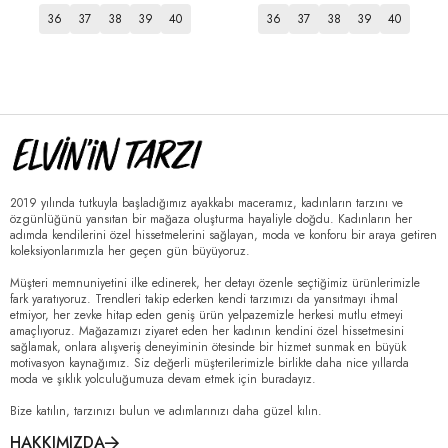
36
37
38
39
40
36
37
38
39
40
2019 yılında tutkuyla başladığımız ayakkabı maceramız, kadınların tarzını ve
özgünlüğünü yansıtan bir mağaza oluşturma hayaliyle doğdu. Kadınların her
adımda kendilerini özel hissetmelerini sağlayan, moda ve konforu bir araya getiren
koleksiyonlarımızla her geçen gün büyüyoruz.
Müşteri memnuniyetini ilke edinerek, her detayı özenle seçtiğimiz ürünlerimizle
fark yaratıyoruz. Trendleri takip ederken kendi tarzımızı da yansıtmayı ihmal
etmiyor, her zevke hitap eden geniş ürün yelpazemizle herkesi mutlu etmeyi
amaçlıyoruz. Mağazamızı ziyaret eden her kadının kendini özel hissetmesini
sağlamak, onlara alışveriş deneyiminin ötesinde bir hizmet sunmak en büyük
motivasyon kaynağımız. Siz değerli müşterilerimizle birlikte daha nice yıllarda
moda ve şıklık yolculuğumuza devam etmek için buradayız.
Bize katılın, tarzınızı bulun ve adımlarınızı daha güzel kılın.
HAKKIMIZDA