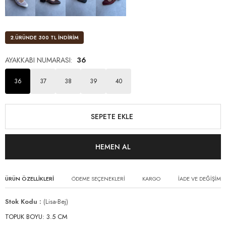
2.ÜRÜNDE 300 TL İNDİRİM
AYAKKABI NUMARASI
:
36
36
37
38
39
40
ÜRÜN ÖZELLIKLERI
ÖDEME SEÇENEKLERI
KARGO
İADE VE DEĞİŞİM
Stok Kodu
(Lisa-Bej)
TOPUK BOYU: 3.5 CM