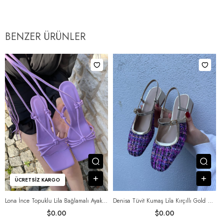
BENZER ÜRÜNLER
Ürünü İncele
Ürü
Sepete Ekle
Sep
ÜCRETSIZ KARGO
Lona İnce Topuklu Lila Bağlamalı Ayakkabı
Denisa Tüvit Kumaş Lila Kırçıllı Gold Renk Detaylı Babet
$0.00
$0.00