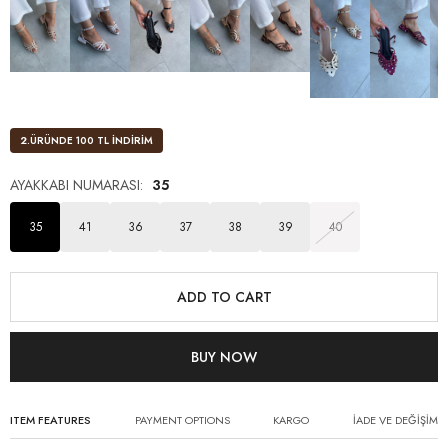
2.ÜRÜNDE 100 TL İNDİRİM
AYAKKABI NUMARASI
:
35
35
41
36
37
38
39
40
ITEM FEATURES
PAYMENT OPTIONS
KARGO
İADE VE DEĞİŞİM