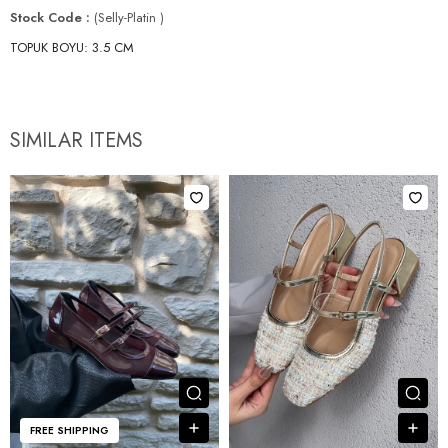
Stock Code
(Selly-Platin )
TOPUK BOYU: 3.5 CM
SIMILAR ITEMS
View Item
Vie
Add to Cart
Add 
FREE SHIPPING